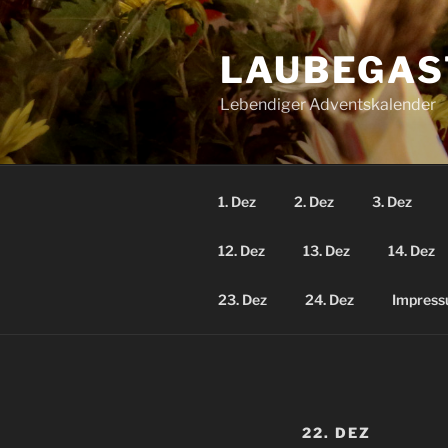
Zum
Inhalt
LAUBEGAS
springen
Lebendiger Adventskalender
1. Dez
2. Dez
3. Dez
12. Dez
13. Dez
14. Dez
23. Dez
24. Dez
Impres
22. DEZ