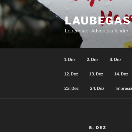
Zum
Inhalt
LAUBEGAS
springen
Lebendiger Adventskalender
1. Dez
2. Dez
3. Dez
12. Dez
13. Dez
14. Dez
23. Dez
24. Dez
Impres
5. DEZ